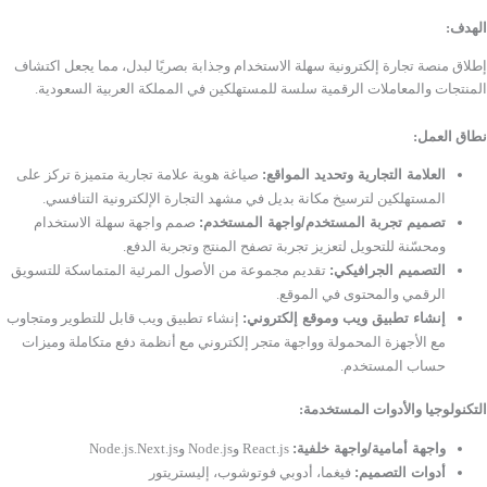
الهدف:
إطلاق منصة تجارة إلكترونية سهلة الاستخدام وجذابة بصريًا لبدل، مما يجعل اكتشاف
المنتجات والمعاملات الرقمية سلسة للمستهلكين في المملكة العربية السعودية.
نطاق العمل:
العلامة التجارية وتحديد المواقع:
صياغة هوية علامة تجارية متميزة تركز على
المستهلكين لترسيخ مكانة بديل في مشهد التجارة الإلكترونية التنافسي.
تصميم تجربة المستخدم/واجهة المستخدم:
صمم واجهة سهلة الاستخدام
ومحسّنة للتحويل لتعزيز تجربة تصفح المنتج وتجربة الدفع.
التصميم الجرافيكي:
تقديم مجموعة من الأصول المرئية المتماسكة للتسويق
الرقمي والمحتوى في الموقع.
إنشاء تطبيق ويب وموقع إلكتروني:
إنشاء تطبيق ويب قابل للتطوير ومتجاوب
مع الأجهزة المحمولة وواجهة متجر إلكتروني مع أنظمة دفع متكاملة وميزات
حساب المستخدم.
التكنولوجيا والأدوات المستخدمة:
واجهة أمامية/واجهة خلفية:
React.js وNode.js وNode.js.Next.js
أدوات التصميم:
فيغما، أدوبي فوتوشوب، إليستريتور